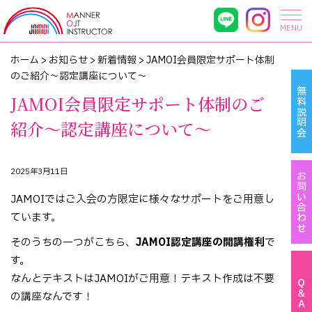
MENU
ホーム
>
お知らせ
>
新着情報
>
JAMOI会員限定サポート体制
のご紹介～認定講座について～
無料説明会
JAMOI会員限定サポート体制のご
紹介～認定講座について～
2025年3月11日
お問い合わせ
JAMOIではご入会の方限定に様々なサポートをご用意し
ています。
そのうちの一つがこちら、
JAMOI認定講座の開講権利
で
す。
なんとテキストはJAMOIがご用意！テキスト作成は不要
Ｑ＆Ａ
の講座なんです！