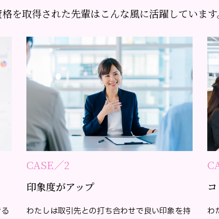
資格を取得された先輩はこんな風に活躍しています
CASE／2
C
印象度がアップ
コ
きる
わたしは取引先との打ち合わせで良い印象を持
わ