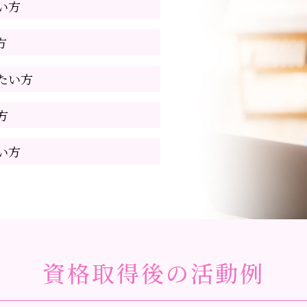
い方
方
たい方
方
い方
資格取得後の活動例